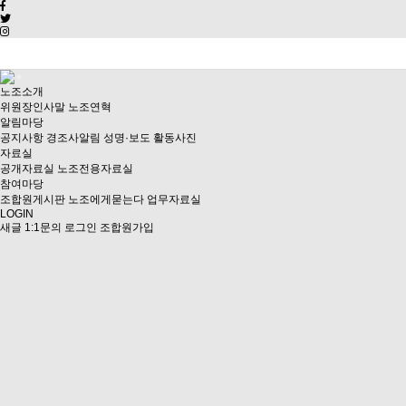
노조소개
위원장인사말
노조연혁
알림마당
공지사항
경조사알림
성명·보도
활동사진
자료실
공개자료실
노조전용자료실
참여마당
조합원게시판
노조에게묻는다
업무자료실
LOGIN
새글
1:1문의
로그인
조합원가입