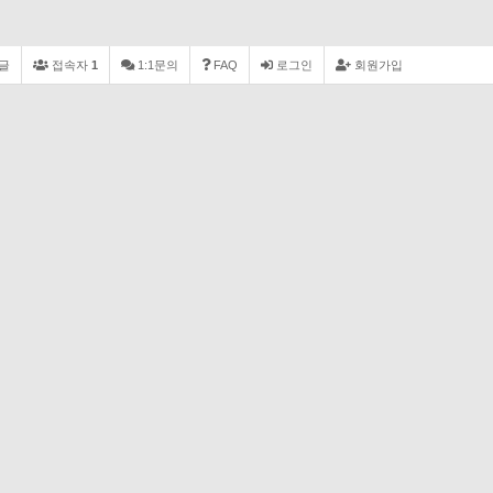
글
접속자
1
1:1문의
FAQ
로그인
회원가입